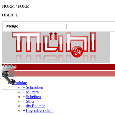
NORM / FORM
OBERFL
Menge
Produkte
+
Schrauben
+49 (0)5202 1042
+
Muttern
+
Scheiben
+
Stifte
+
div.Bauteile
+
Lagerabverkäufe